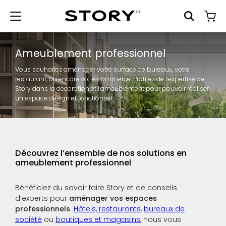
Ameublement professionnel
Vous souhaitez aménager votre surface de bureaux, votre
restaurant, ou encore votre commerce. Profitez de l’expertise de
Story dans la décoration et l’ameublement pour pouvoir réaliser
un espace design et fonctionnel.
Découvrez l’ensemble de nos solutions en
ameublement professionnel
Bénéficiez du savoir faire Story et de conseils
d’experts pour
aménager vos espaces
professionnels
.
Hôtels, restaurants
,
bureaux de
société
ou
boutiques et magasins
, nous vous