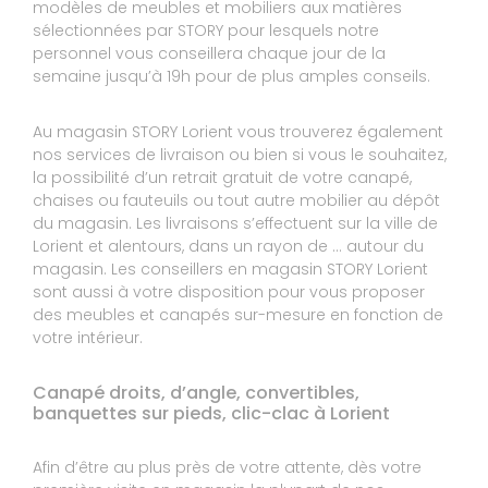
modèles de meubles et mobiliers aux matières
sélectionnées par STORY pour lesquels notre
Expérience du 13/03/2024
Publié le 14/03/2024
personnel vous conseillera chaque jour de la
semaine jusqu’à 19h pour de plus amples conseils.
Avis Guest Suite
Au magasin STORY Lorient vous trouverez également
nos services de livraison ou bien si vous le souhaitez,
10
Mikaela ET Olivier
la possibilité d’un retrait gratuit de votre canapé,
10
chaises ou fauteuils ou tout autre mobilier au dépôt
Tout est parfait
du magasin. Les livraisons s’effectuent sur la ville de
Lorient et alentours, dans un rayon de … autour du
Expérience du 20/02/2024
magasin. Les conseillers en magasin STORY Lorient
Publié le 21/02/2024
sont aussi à votre disposition pour vous proposer
Avis Guest Suite
des meubles et canapés sur-mesure en fonction de
votre intérieur.
10
Canapé droits, d’angle, convertibles,
DANIEL ET MARIE ANDRE
banquettes sur pieds, clic-clac à Lorient
10
Bons conseils, livraison et installation au top!
Afin d’être au plus près de votre attente, dès votre