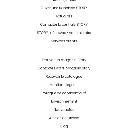
Ouvrir une franchise STORY
Actualités
9
PASCALINA
Contacter la centrale STORY
10
STORY : découvrez notre histoire
R.A.S TRES BELLE QUALITE
Services clients
Expérience du 27/09/2023
Publié le 28/09/2023
Avis Guest Suite
Trouver un magasin Story
Contactez votre magasin story
Recevoir le catalogue
9
PASCAL
Mentions légales
10
Politique de confidentialité
Très bon accueil est très commercial
Environnement
Expérience du 27/09/2023
Nouveautés
Publié le 28/09/2023
Articles de presse
Avis Guest Suite
Blog