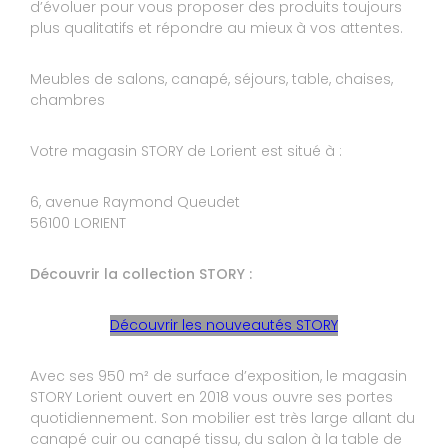
d’évoluer pour vous proposer des produits toujours
pas grande chose à dire
plus qualitatifs et répondre au mieux à vos attentes.
Expérience du 16/04/2024
Publié le 17/04/2024
Meubles de salons, canapé, séjours, table, chaises,
Avis Guest Suite
chambres
Votre magasin STORY de Lorient est situé à :
9
DIDIER
6, avenue Raymond Queudet
10
Les poseurs sont très professionnels
56100 LORIENT
Expérience du 12/04/2024
Découvrir la collection STORY :
Publié le 13/04/2024
Avis Guest Suite
Découvrir les nouveautés STORY
9
Avec ses 950 m² de surface d’exposition, le magasin
LAMBARD ALAIN ET EMMANUELLE
STORY Lorient ouvert en 2018 vous ouvre ses portes
10
quotidiennement. Son mobilier est très large allant du
2ème achat chez Sort Lorient ; dommage que le
canapé cuir ou canapé tissu, du salon à la table de
magasin ferme