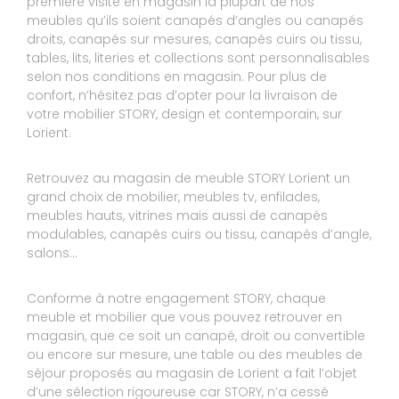
première visite en magasin la plupart de nos
Expérience du 13/02/2024
Publié le 14/02/2024
meubles qu’ils soient canapés d’angles ou canapés
droits, canapés sur mesures, canapés cuirs ou tissu,
Avis Guest Suite
tables, lits, literies et collections sont personnalisables
selon nos conditions en magasin. Pour plus de
confort, n’hésitez pas d’opter pour la livraison de
9
Nath
votre mobilier STORY, design et contemporain, sur
Lorient.
10
Accueil pro et sympa
Retrouvez au magasin de meuble STORY Lorient un
Expérience du 15/12/2023
grand choix de mobilier, meubles tv, enfilades,
Publié le 17/12/2023
meubles hauts, vitrines mais aussi de canapés
Avis Guest Suite
modulables, canapés cuirs ou tissu, canapés d’angle,
salons…
6
Gautier
Conforme à notre engagement STORY, chaque
meuble et mobilier que vous pouvez retrouver en
10
magasin, que ce soit un canapé, droit ou convertible
Ambiance tendue entre commerciaux et
ou encore sur mesure, une table ou des meubles de
responsables déstabilisant pour le client
séjour proposés au magasin de Lorient a fait l’objet
d’une sélection rigoureuse car STORY, n’a cessé
Expérience du 12/12/2023