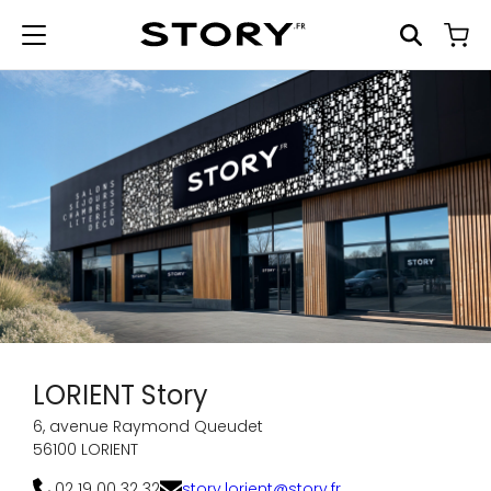
LORIENT Story
6, avenue Raymond Queudet
56100 LORIENT
02 19 00 32 32
story.lorient@story.fr