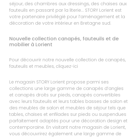
séjour, des chambres aux dressings, des chaises aux
fauteuils en passant par la literie… STORY Lorient est
Expérience du 26/03/2024
votre partenaire privilégié pour l’aménagement et la
Publié le 27/03/2024
décoration de votre intérieur en Bretagne sud.
Avis Guest Suite
Nouvelle collection canapés, fauteuils et de
mobilier à Lorient
10
SIMON & TIPHANIE
10
Pour découvrir notre nouvelle collection de canapés,
très bonne qualité de service et de produit. Je
fauteuils et meubles, cliquez-ici
recommande ce magasin.
Le magasin STORY Lorient propose parmi ses
Expérience du 22/03/2024
Publié le 25/03/2024
collections une large gamme de canapés d’angles
et canapés droits sur pieds, canapés convertibles
Avis Guest Suite
avec leurs fauteuils et leurs tables basses de salon et
des meubles de salon et meubles de séjour tels que
tables, chaises et enfilades sur pieds ou suspendues
9
PHILIPPE
parfaitement adaptés pour une décoration design et
contemporaine. En visitant notre magasin de Lorient,
10
vous découvrirez également une large gamme de
Rien de particulier