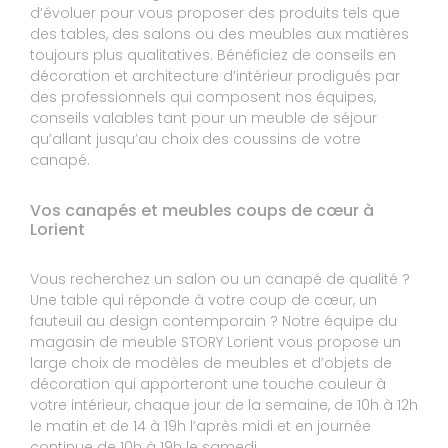
Publié le 13/12/2023
d’évoluer pour vous proposer des produits tels que
des tables, des salons ou des meubles aux matières
Avis Guest Suite
toujours plus qualitatives. Bénéficiez de conseils en
décoration et architecture d’intérieur prodigués par
des professionnels qui composent nos équipes,
10
SANDRINE ET STEPHANE
conseils valables tant pour un meuble de séjour
qu’allant jusqu’au choix des coussins de votre
10
canapé.
Un accueil chaleureux des conseils avisés
Expérience du 16/11/2023
Vos canapés et meubles coups de cœur à
Publié le 17/11/2023
Lorient
Avis Guest Suite
Vous recherchez un salon ou un canapé de qualité ?
Une table qui réponde à votre coup de cœur, un
6
fauteuil au design contemporain ? Notre équipe du
John
magasin de meuble STORY Lorient vous propose un
10
large choix de modèles de meubles et d’objets de
Suivi SAV à confirmer
décoration qui apporteront une touche couleur à
votre intérieur, chaque jour de la semaine, de 10h à 12h
Expérience du 07/11/2023
le matin et de 14 à 19h l’après midi et en journée
Publié le 17/11/2023
continue de 10h à 19h le samedi.