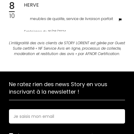
8
HERVE
10
meubles de qualite, service de livraison parfait
Expérience du 16/05/2024
Publié le 17/05/2024
L'intégralité des avis clients de STORY LORIENT est gérée par Guest
Avis Guest Suite
Suite certifié « NF Service Avis en ligne, processus de collecte,
modération et restitution des avis » par AFNOR Certification.
10
ANDRE
10
Bon accueil et réactivité
Ne ratez rien des news Story en vous
inscrivant à la newsletter !
Expérience du 15/05/2024
Publié le 16/05/2024
Avis Guest Suite
E-
mail
*
10
FRANTZ