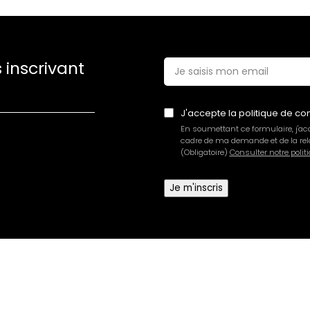
 inscrivant
E-
mail
*
J'accepte la politique de con
En soumettant ce formulaire, j'a
cadre de ma demande et de la rela
(Obligatoire)
Consulter notre politi
installateur efficace
Je m'inscris
if. Nous sommes ravis d’apprendre que l’accueil en magasin ainsi que 
e récompense pour nos équipes qui s’efforcent chaque jour de vous of
antage sur votre visite ou vos besoins futurs. Nous vous souhaitons