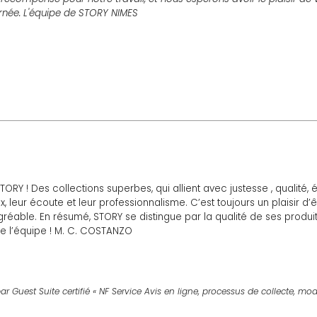
rnée. L'équipe de STORY NIMES
TORY ! Des collections superbes, qui allient avec justesse , qualit
 leur écoute et leur professionnalisme. C’est toujours un plaisir d
gréable. En résumé, STORY se distingue par la qualité de ses produi
e l’équipe ! M. C. COSTANZO
e partager votre expérience. Nous sommes ravis que nos collections ai
ion est une réelle source de motivation pour nous tous. Votre recom
ar Guest Suite certifié « NF Service Avis en ligne, processus de collecte, mod
 autant d’agrément. Nous espérons avoir le plaisir de vous accueill
e journée à vous, L'équipe de STORY NIMES