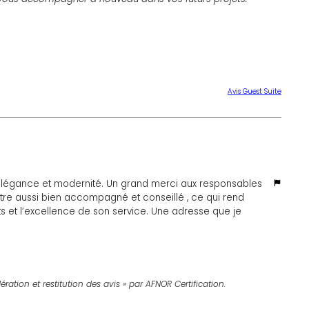
Avis Guest Suite
é, élégance et modernité. Un grand merci aux responsables
’être aussi bien accompagné et conseillé , ce qui rend
ts et l’excellence de son service. Une adresse que je
nsi que l’accueil et les conseils de notre équipe aient su
mandation nous touche particulièrement, et c’est un plaisir
ération et restitution des avis » par AFNOR Certification.
ir à nouveau très bientôt pour continuer à vous