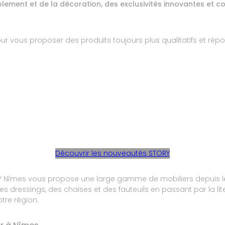
lement et de la décoration, des exclusivités innovantes et co
our vous proposer des produits toujours plus qualitatifs et rép
aire positif et sommes ravis que notre équipe ait su répondre à v
 vers nous si vous souhaitez partager d’autres impressions ou besoins
 vous, L'équipe de STORY NIMES
Découvrir les nouveautés STORY
RY Nîmes vous propose une large gamme de mobiliers depuis le
es dressings, des chaises et des fauteuils en passant par la lit
tre région.
CH