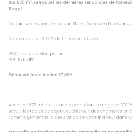
Sur 675 m², retrouvez les dernières tendances de l’ameub
Story !
Depuis sa création, l’enseigne Story n’a cessé d’évoluer p
10
ESTELLE MOULIS
10
Votre magasin STORY de Nîmes est situé à :
Sympathique et professionnel
2532, route de Montpellier
Réponse de STORY NIMES :
30900 NIMES
Nous vous remercions pour votre comment
pour nos efforts. N’hésitez pas à revenir
nouveau prochainement. Bonne journée à
Découvrir la collection STORY :
Le 20/06/2026
Expérience du 17/06/2026
Publié le 19/06/2026
Avec ses 675 m² de surface d’exposition, le magasin STO
séjour les tables de séjour, et côté nuit des chambres et d
l’aménagement et la décoration de votre intérieur dans vo
9
GERARD ET SUZIE GARABETIANOVI