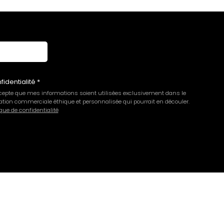
Avis Guest Suite
fidentialité
ccepte que mes informations soient utilisées exclusivement dans le
tion commerciale éthique et personnalisée qui pourrait en découler.
que de confidentialité
le service de livraison et d’installation ont répondu à vos
frir la meilleure expérience possible. N’hésitez pas à nous
 une excellente journée. L'équipe de STORY NIMES