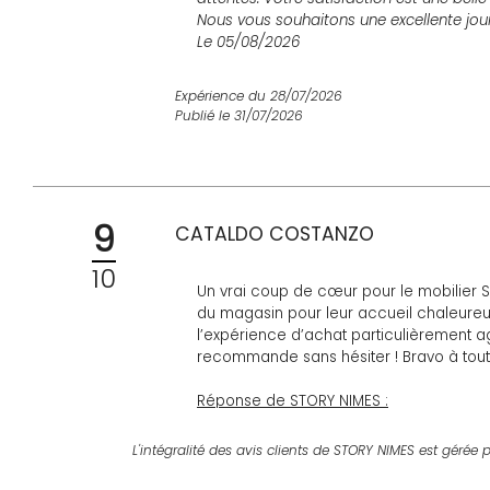
Nous vous souhaitons une excellente jou
Le 05/08/2026
Expérience du 28/07/2026
Publié le 31/07/2026
9
CATALDO COSTANZO
10
Un vrai coup de cœur pour le mobilier S
du magasin pour leur accueil chaleureux,
l’expérience d’achat particulièrement a
recommande sans hésiter ! Bravo à tout
Réponse de STORY NIMES :
Bonjour et merci d’avoir pris le temps d
répondre à vos attentes. Votre satisfact
L'intégralité des avis clients de STORY NIMES est gérée p
de savoir que chaque visite vous apporte
accompagner dans vos projets. Excellent