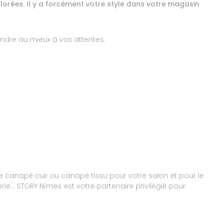
lorées. Il y a forcément votre style dans votre magasin
Avis Guest Suite
ondre au mieux à vos attentes.
os attentes. Votre satisfaction est une belle récompense
. Nous espérons avoir le plaisir de vous accueillir à
 canapé cuir ou canapé tissu pour votre salon et pour le
Avis Guest Suite
erie… STORY Nîmes est votre partenaire privilégié pour