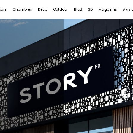
ours
Chambres
Déco
Outdoor
BtoB
3D
Magasins
Avis c