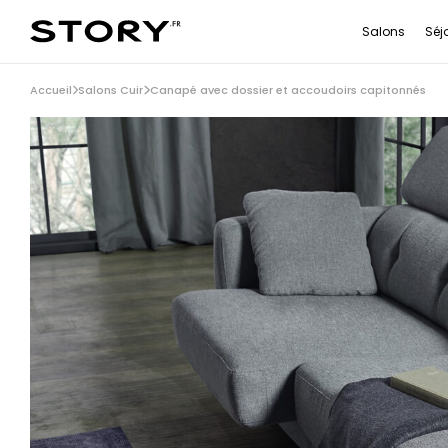
Salons
Séj
Accueil
Salons Cuir
Canapé avec dossier et accoudoirs capitonnés