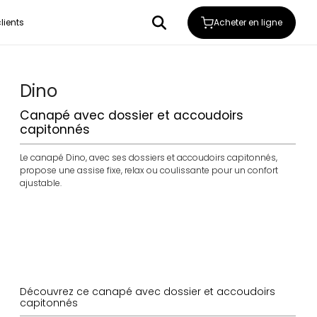
Acheter en ligne
lients
Dino
Canapé avec dossier et accoudoirs
capitonnés
Le canapé Dino, avec ses dossiers et accoudoirs capitonnés,
propose une assise fixe, relax ou coulissante pour un confort
ajustable.
choix
choix cuir
made
coloris
tissu
Europe
Découvrez ce canapé avec dossier et accoudoirs
capitonnés