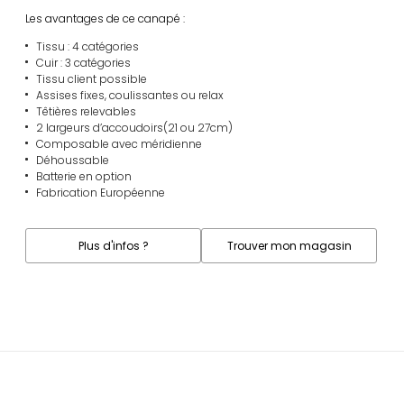
Les avantages de ce canapé :
Tissu : 4 catégories
Cuir : 3 catégories
Tissu client possible
Assises fixes, coulissantes ou relax
Têtières relevables
2 largeurs d’accoudoirs(21 ou 27cm)
Composable avec méridienne
Déhoussable
Batterie en option
Fabrication Européenne
Plus d'infos ?
Trouver mon magasin