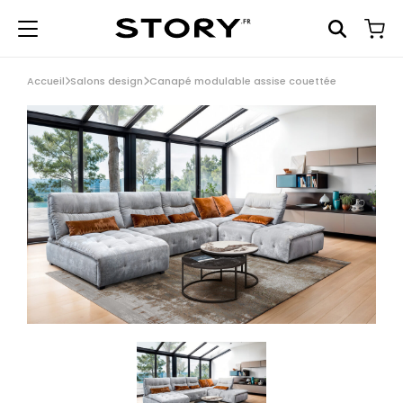
Accueil
Salons design
Canapé modulable assise couettée