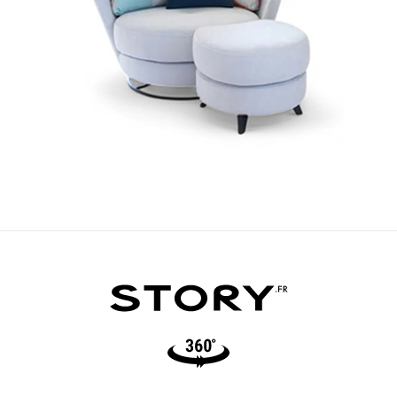
RÉGINA
Fauteuil pivotant tissu
Video360