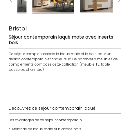
Bristol
Séjour contemporain laqué mate avec inserts
bois
Ce séjour complet associe la laque mate et le bois pour un
design contemporain et chaleureux. De nombreux meubles de
compléments compose cette collection (meuble Tv, table
basse ou chambre)
choix
choix
choix
made
coloris
dimensions
laque
Europe
bois
Découvrez ce séjour contemporain laqué
Les avantages de ce séjour contemporain :
Mélange de laque mate et placage bois