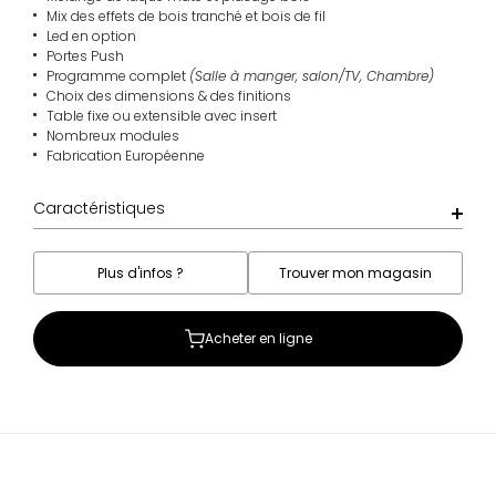
Mix des effets de bois tranché et bois de fil
Led en option
Portes Push
Programme complet
(Salle à manger, salon/TV, Chambre)
Choix des dimensions & des finitions
Table fixe ou extensible avec insert
Nombreux modules
Fabrication Européenne
Caractéristiques
Plus d'infos ?
Trouver mon magasin
Acheter en ligne