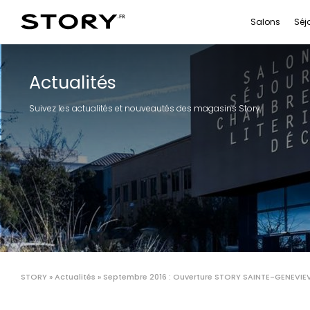
Salons
Séj
Actualités
Suivez les actualités et nouveautés des magasins Story
STORY
»
Actualités
»
Septembre 2016 : Ouverture STORY SAINTE-GENEVIE