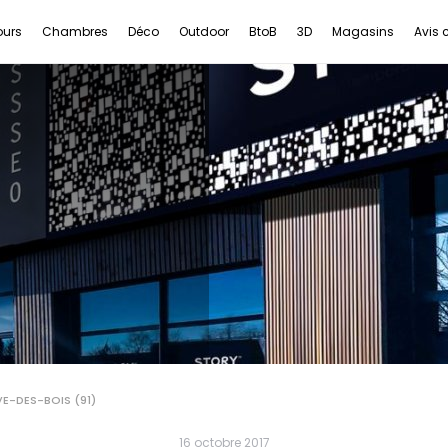
ours
Chambres
Déco
Outdoor
BtoB
3D
Magasins
Avis c
VE-DES-BOIS (91)
16 octobre 2017