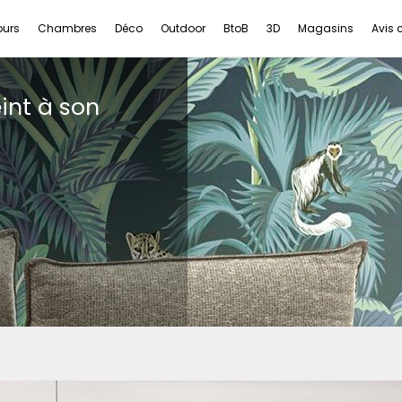
ours
Chambres
Déco
Outdoor
BtoB
3D
Magasins
Avis c
int à son