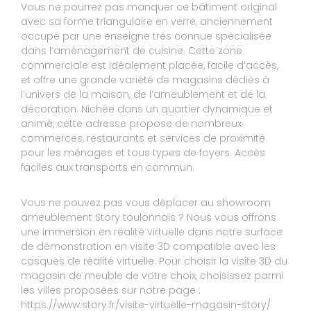
Publié le 21/04/2022
Vous ne pourrez pas manquer ce bâtiment original
avec sa forme triangulaire en verre, anciennement
Avis Guest Suite
occupé par une enseigne très connue spécialisée
dans l’aménagement de cuisine. Cette zone
commerciale est idéalement placée, facile d’accès,
9
NATHALIE
et offre une grande variété de magasins dédiés à
l’univers de la maison, de l’ameublement et de la
10
Accueil et conseils très bons, délai de livraison
décoration. Nichée dans un quartier dynamique et
respecté, rapport qualité prix très correct.
animé, cette adresse propose de nombreux
commerces, restaurants et services de proximité
Réponse de STORY TOULON :
pour les ménages et tous types de foyers. Accès
Bonjour Madame, Nous vous remercions d'avoir
faciles aux transports en commun.
pris le temps de laisser un avis. Nous vous
souhaitons de profiter pleinement de vos
achats. Au plaisir de vous revoir. Cordialement
Vous ne pouvez pas vous déplacer au showroom
Le 26/04/2022
ameublement Story toulonnais ? Nous vous offrons
une immersion en réalité virtuelle dans notre surface
Expérience du 22/02/2022
de démonstration en visite 3D compatible avec les
Publié le 20/04/2022
casques de réalité virtuelle. Pour choisir la visite 3D du
Avis Guest Suite
magasin de meuble de votre choix, choisissez parmi
les villes proposées sur notre page :
https://www.story.fr/visite-virtuelle-magasin-story/