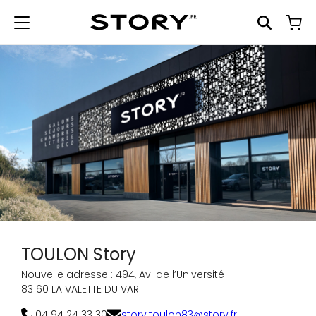
TOULON Story
Nouvelle adresse :
494, Av. de l’Université
83160 LA VALETTE DU VAR
04 94 24 33 30
story.toulon83@story.fr