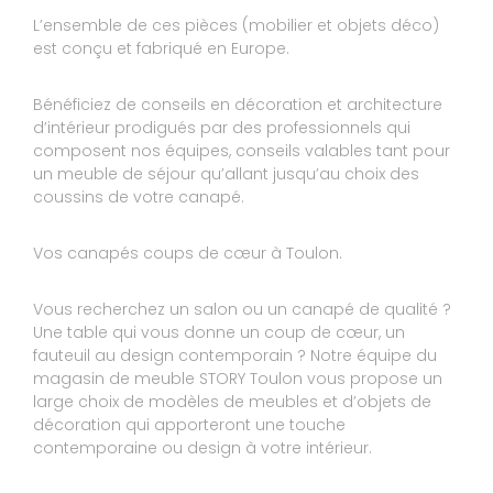
Réponse de STORY TOULON :
Bonjour Monsieur, Nous vous remercions d'avoir
L’ensemble de ces pièces (mobilier et objets déco)
pris le temps de laisser un avis. Au plaisir de
est conçu et fabriqué en Europe.
vous revoir. L'équipe STORY LA VALETTE
Le 15/07/2022
Bénéficiez de conseils en décoration et architecture
d’intérieur prodigués par des professionnels qui
Expérience du 31/05/2022
Publié le 09/06/2022
composent nos équipes, conseils valables tant pour
un meuble de séjour qu’allant jusqu’au choix des
Avis Guest Suite
coussins de votre canapé.
9
Vos canapés coups de cœur à Toulon.
GILBERT
10
Vous recherchez un salon ou un canapé de qualité ?
Très bon accueil bon conseils literies
Une table qui vous donne un coup de cœur, un
Réponse de STORY TOULON :
fauteuil au design contemporain ? Notre équipe du
Bonjour, Nous vous remercions d'avoir pris le
magasin de meuble STORY Toulon vous propose un
temps de laisser un avis. Au plaisir de vous
large choix de modèles de meubles et d’objets de
revoir. L'équipe STORY LA VALETTE
décoration qui apporteront une touche
Le 26/04/2022
contemporaine ou design à votre intérieur.
Expérience du 25/03/2022