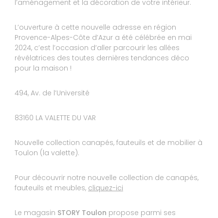
l’aménagement et la décoration de votre intérieur.
Avis Guest Suite
L’ouverture à cette nouvelle adresse en région
Provence-Alpes-Côte d’Azur a été célébrée en mai
8
DAROUN
2024, c’est l’occasion d’aller parcourir les allées
révélatrices des toutes dernières tendances déco
10
magasin à conseiller
pour la maison !
Réponse de STORY TOULON :
494, Av. de l’Université
Bonjour Monsieur, Nous vous remercions d'avoir
pris le temps de laisser un avis et d'avoir choisi
notre enseigne pour l'achat de votre canapé.
83160 LA VALETTE DU VAR
Nous vous souhaitons d'en profiter
agréablement. Au plaisir de vous revoir. L'équipe
STORY LA VALETTE
Nouvelle collection canapés, fauteuils et de mobilier à
Le 13/03/2023
Toulon (la valette).
Expérience du 07/03/2023
Publié le 09/03/2023
Pour découvrir notre nouvelle collection de canapés,
Avis Guest Suite
fauteuils et meubles,
cliquez-ici
Le magasin
STORY Toulon
propose parmi ses