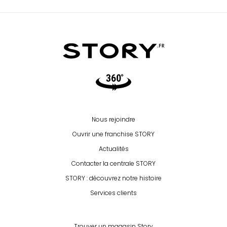
Réponse de STORY TOULON :
Bonjour, le modèle que vous avez choisit est un
modèle haut de gamme avec une densité de
35kgm3, la livraison étant récente vous devriez
trouver plus de confort à l'utilisation. Nous vous
remercions d'avoir pris le temps de laisser un
avis. Au plaisir L'équipe STORY LA VALETTE
Le 26/04/2022
Video360
Expérience du 16/03/2022
Publié le 20/04/2022
Avis Guest Suite
Nous rejoindre
Ouvrir une franchise STORY
4
GENEVIEVE
Actualités
Contacter la centrale STORY
10
Frais de livraison et erreur dans la livraison
STORY : découvrez notre histoire
Réponse de STORY TOULON :
Services clients
Bonjour Mme PRIVAT, Nous sommes déçus de
votre commentaire et de l'avis laisser à notre
encontre car nous avons fait notre maximum
Trouver un magasin Story