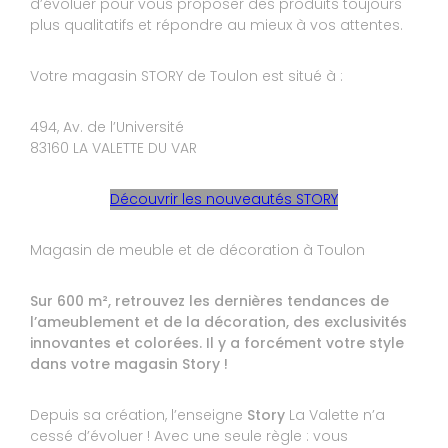
Le 11/08/2023
d’évoluer pour vous proposer des produits toujours
plus qualitatifs et répondre au mieux à vos attentes.
Expérience du 05/07/2023
Publié le 06/07/2023
Votre magasin STORY de Toulon est situé à :
Avis Guest Suite
494, Av. de l’Université
83160 LA VALETTE DU VAR
9
Murielle
10
Découvrir les nouveautés STORY
Parfait.Mais il faut que je monte les chaises.
Magasin de meuble et de décoration à Toulon
Réponse de STORY TOULON :
Bonjour Madame, nous vous remercions d'avoir
pris le temps de laisser un avis, effectivement le
Sur 600 m², retrouvez les dernières tendances de
montage des chaises se fait par les livreurs
l’ameublement et de la décoration, des exclusivités
quand le client souhaite passer par leur service
pour la livraison, pour les marchandises
innovantes et colorées. Il y a forcément votre style
emportées au dépôt le client doit de ce fait
dans votre magasin Story !
effectuer le montage. Nous vous souhaitons de
profiter agréablement de votre achat. Au plaisir
L'équipe STORY LA VALETTE
Depuis sa création, l’enseigne
Story
La Valette n’a
Le 30/06/2023
cessé d’évoluer ! Avec une seule règle : vous