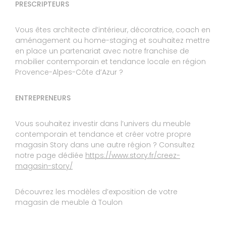
PRESCRIPTEURS
Réponse de STORY TOULON :
Bonjour, Nous vous remercions d'avoir pris le
temps de laisser un avis. Effectivement le
Vous êtes architecte d’intérieur, décoratrice, coach en
problème de réapprovisionnement des matières
aménagement ou home-staging et souhaitez mettre
premières qui a touché l'année dernière tous les
fabricants sans exceptions , a eu un impact
en place un partenariat avec notre franchise de
considérable sur les délais de productions. Fort
mobilier contemporain et tendance locale en région
heureusement pour la majorité tout est revenu
Provence-Alpes-Côte d’Azur ?
à la normal. Nous vous souhaitons de profiter
pleinement de votre achat. Bien cordialement
Le 26/04/2022
ENTREPRENEURS
Expérience du 18/11/2021
Vous souhaitez investir dans l’univers du meuble
Publié le 20/04/2022
contemporain et tendance et créer votre propre
Avis Guest Suite
magasin Story dans une autre région ? Consultez
notre page dédiée
https://www.story.fr/creez-
magasin-story/
6
ESTELLE ET LAURIE-ANNE
Découvrez les modèles d’exposition de votre
10
Pour l’instant nous n’avons pas réussi à être
magasin de meuble à Toulon
confortable sur ce nouveau canapé