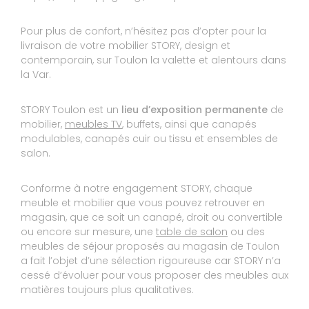
Réponse de STORY TOULON :
Bonjour, Nous vous remercions d'avoir pris le
Pour plus de confort, n’hésitez pas d’opter pour la
temps de laisser un avis. Effectivement le
livraison de votre mobilier STORY, design et
problème de réapprovisionnement des matières
contemporain, sur Toulon la valette et alentours dans
premières qui a touché tous les fabricants sans
la Var.
exceptions , a eu un impact considérable sur
les délais de productions. Fort heureusement
pour la majorité tout est revenu à la normal.
STORY Toulon est un
lieu d’exposition permanente
de
Nous vous souhaitons de profiter pleinement
mobilier,
meubles TV
, buffets, ainsi que canapés
de votre achat. Bien cordialement
modulables, canapés cuir ou tissu et ensembles de
Le 15/07/2022
salon.
Expérience du 08/06/2022
Publié le 21/06/2022
Conforme à notre engagement STORY, chaque
Avis Guest Suite
meuble et mobilier que vous pouvez retrouver en
magasin, que ce soit un canapé, droit ou convertible
ou encore sur mesure, une
table de salon
ou des
8
meubles de séjour proposés au magasin de Toulon
PATRICK
a fait l’objet d’une sélection rigoureuse car STORY n’a
10
cessé d’évoluer pour vous proposer des meubles aux
Accueil courtois. Conseils avisés
matières toujours plus qualitatives.