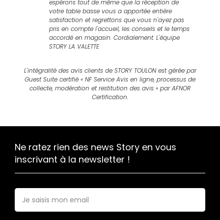
espérons tout de même que la réception de
votre table basse vous a apportée entière
satisfaction et regrettons que vous n'ayez pas
pris en compte l'accueil, les conseils et le temps
accordé en magasin. Cordialement. L'équipe
STORY LA VALETTE
Le 06/11/2023
L'intégralité des avis clients de STORY TOULON est gérée par
Expérience du 24/10/2023
Guest Suite certifié « NF Service Avis en ligne, processus de
Publié le 29/10/2023
collecte, modération et restitution des avis » par AFNOR
Avis Guest Suite
Certification.
9
CHRISTIAN ET LAURENCE
Ne ratez rien des news Story en vous
10
inscrivant à la newsletter !
Très belle qualité des meubles
Réponse de STORY TOULON :
Nous vous remercions d'avoir pris le temps de
E-
laisser un avis sur la qualité de nos meubles.
mail
*
Nous sommes ravis de savoir que vous avez
apprécié la qualité de nos produits. Chez STORY,