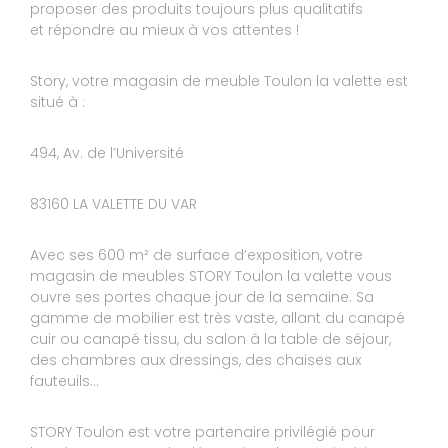
proposer des produits toujours plus qualitatifs
Expérience du 12/06/2023
et répondre au mieux à vos attentes !
Publié le 14/06/2023
Avis Guest Suite
Story, votre magasin de meuble Toulon la valette est
situé à :
9
OLIVIER
494, Av. de l’Université
10
C’est un super magasin avec des vendeurs très
83160 LA VALETTE DU VAR
sympas, qui sont de très bon conseil
Réponse de STORY TOULON :
Avec ses 600 m² de surface d’exposition, votre
Bonjour Monsieur, Toute l'équipe vous remercie
magasin de meubles STORY Toulon la valette vous
pour ce retour. Nous sommes ravis que votre
ouvre ses portes chaque jour de la semaine. Sa
expérience à nos côtés vous ait plu. Nous
gamme de mobilier est très vaste, allant du canapé
espérons vous revoir bientôt dans notre
magasin. Bien à vous. L'équipe STORY LA
cuir ou canapé tissu, du salon à la table de séjour,
VALETTE
des chambres aux dressings, des chaises aux
Le 06/05/2023
fauteuils…
Expérience du 21/03/2023
STORY Toulon est votre partenaire privilégié pour
Publié le 22/03/2023