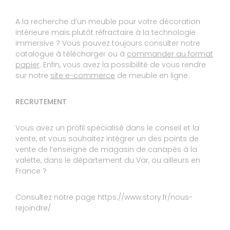
10
MICHELE
A la recherche d’un meuble pour votre décoration
10
intérieure mais plutôt réfractaire à la technologie
Parfait,je suis vraiment ravie de mes canapés
immersive ? Vous pouvez toujours consulter notre
Réponse de STORY TOULON :
catalogue à télécharger ou à
commander au format
Bonjour Madame, Nous sommes ravis de savoir
papier
. Enfin, vous avez la possibilité de vous rendre
que votre achat vous satisfait pleinement. Nous
sur notre
site e-commerce
de meuble en ligne.
vous remercions d'avoir pris le temps de laisser
un avis. Au plaisir de vous revoir. Votre magasin
STORY LA VALETTE
RECRUTEMENT
Le 26/04/2022
Vous avez un profil spécialisé dans le conseil et la
Expérience du 17/08/2021
Publié le 20/04/2022
vente, et vous souhaitez intégrer un des points de
vente de l’enseigne de magasin de canapés à la
Avis Guest Suite
valette, dans le département du Var, ou ailleurs en
France ?
8
PIERRE
Consultez notre page https://www.story.fr/nous-
rejoindre/
10
Delais un peu long mais bon service