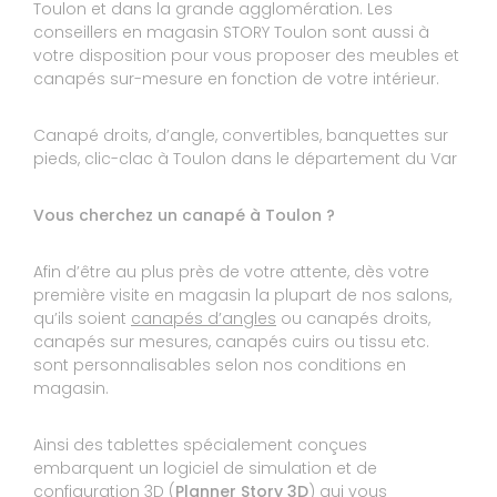
Toulon et dans la grande agglomération. Les
10
conseillers en magasin STORY Toulon sont aussi à
Murielle
votre disposition pour vous proposer des meubles et
10
canapés sur-mesure en fonction de votre intérieur.
La table correspond tout à fait à celle sue j'ai
commandée. Livraison et montage à
domicile.Prix un peu élevé mais correspond au
Canapé droits, d’angle, convertibles, banquettes sur
prix du marché pour des articles de qualité.
pieds, clic-clac à Toulon dans le département du Var
Satisfaite.
Réponse de STORY TOULON :
Vous cherchez un canapé à Toulon ?
Bonjour, Nous vous remercions d'avoir pris le
temps de laisser un avis et nous vous
souhaitons de profité agréablement de votre
Afin d’être au plus près de votre attente, dès votre
table. Au plaisir de vous revoir dans notre
première visite en magasin la plupart de nos salons,
magasin STORY La Valette
qu’ils soient
canapés d’angles
ou canapés droits,
Le 15/07/2022
canapés sur mesures, canapés cuirs ou tissu etc.
sont personnalisables selon nos conditions en
Expérience du 04/07/2022
magasin.
Publié le 05/07/2022
Avis Guest Suite
Ainsi des tablettes spécialement conçues
embarquent un logiciel de simulation et de
configuration 3D
(
Planner Story 3D
) qui vous