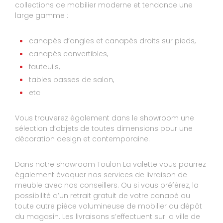
6
collections de mobilier moderne et tendance une
BRIGITTE
large gamme :
10
Mauvais conseils et ne connais pas ses
produits
canapés d’angles et canapés droits sur pieds,
canapés convertibles,
Réponse de STORY TOULON :
fauteuils,
Bonjour Mme SAUVAGE, nous sommes navrés
de votre retour, effectivement la vendeuse a qui
tables basses de salon,
vous avez eu à faire était une vendeuse extra
etc
appelée en renfort, nous pensons qu'il y a eu
un malentendu sur la finition des accoudoirs
par rapport à la dimension demandée ,ce qui
Vous trouverez également dans le showroom une
n'enlève en rien la qualité du produit. Nous
sélection d’objets de toutes dimensions pour une
espérons toutefois que vous pourrez profiter
décoration design et contemporaine.
pleinement de votre canapé. Cordialement
L'équipe STORY LA VALETTE
Le 11/10/2022
Dans notre showroom Toulon La valette vous pourrez
également évoquer nos services de livraison de
Expérience du 10/10/2022
meuble avec nos conseillers. Ou si vous préférez, la
Publié le 11/10/2022
possibilité d’un retrait gratuit de votre canapé ou
Avis Guest Suite
toute autre pièce volumineuse de mobilier au dépôt
du magasin. Les livraisons s’effectuent sur la ville de