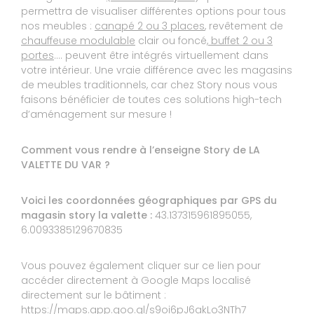
9
ROGER
permettra de visualiser différentes options pour tous
nos meubles :
canapé 2 ou 3 places
, revêtement de
10
chauffeuse modulable
Erreur de la part du fabricant sur la commande
clair ou foncé,
buffet 2 ou 3
qui a été dédommagé par l’équipe merci
portes
…. peuvent être intégrés virtuellement dans
votre intérieur. Une vraie différence avec les magasins
Réponse de STORY TOULON :
de meubles traditionnels, car chez Story nous vous
Bonjour, Nous sommes heureux d'avoir pu
faisons bénéficier de toutes ces solutions high-tech
trouver une solution afin de vous satisfaire et
d’aménagement sur mesure !
nous vous remercions d'avoir pris le temps de
laisser un avis. Nous restons à votre disposition.
A très bientôt. L'équipe STORY La Valette
Comment vous rendre à l’enseigne Story de LA
Le 15/07/2022
VALETTE DU VAR ?
Expérience du 29/06/2022
Publié le 30/06/2022
Voici les coordonnées géographiques par GPS du
magasin story la valette :
Avis Guest Suite
43.137315961895055,
6.0093385129670835
7
Vous pouvez également cliquer sur ce lien pour
YANN ET VERONIQUE
accéder directement à Google Maps localisé
10
directement sur le bâtiment :
Retard de livraison d'un mois!!!
https://maps.app.goo.gl/s9oi6pJ6akLo3NTh7