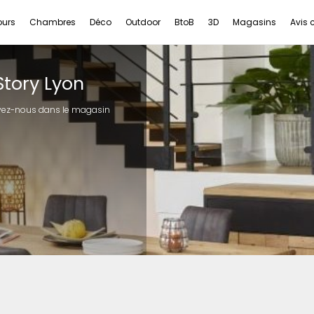
ours
Chambres
Déco
Outdoor
BtoB
3D
Magasins
Avis c
Story Lyon
ouvez-nous dans le magasin